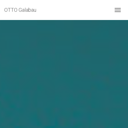
OTTO Galabau
N
A
V
I
G
A
T
I
O
N
U
M
S
C
H
A
L
T
E
N