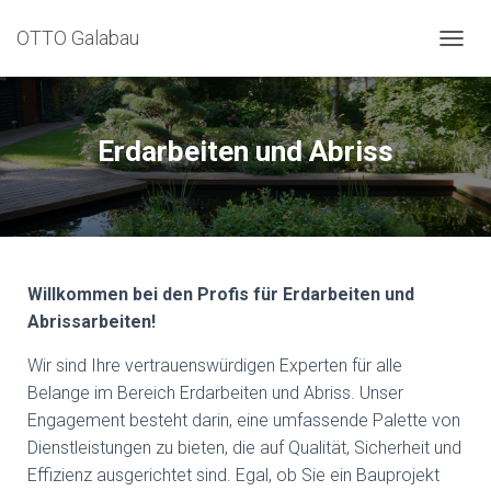
OTTO Galabau
N
A
V
I
G
Erdarbeiten und Abriss
A
T
I
O
N
U
M
Willkommen bei den Profis für Erdarbeiten und
S
Abrissarbeiten!
C
H
Wir sind Ihre vertrauenswürdigen Experten für alle
A
L
Belange im Bereich Erdarbeiten und Abriss. Unser
T
Engagement besteht darin, eine umfassende Palette von
E
Dienstleistungen zu bieten, die auf Qualität, Sicherheit und
N
Effizienz ausgerichtet sind. Egal, ob Sie ein Bauprojekt