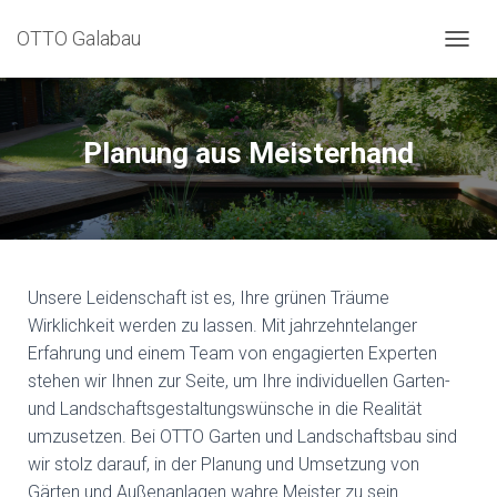
OTTO Galabau
N
A
V
I
G
Planung aus Meisterhand
A
T
I
O
N
U
M
Unsere Leidenschaft ist es, Ihre grünen Träume
S
Wirklichkeit werden zu lassen. Mit jahrzehntelanger
C
Erfahrung und einem Team von engagierten Experten
H
A
stehen wir Ihnen zur Seite, um Ihre individuellen Garten-
L
und Landschaftsgestaltungswünsche in die Realität
T
umzusetzen. Bei OTTO Garten und Landschaftsbau sind
E
N
wir stolz darauf, in der Planung und Umsetzung von
Gärten und Außenanlagen wahre Meister zu sein.